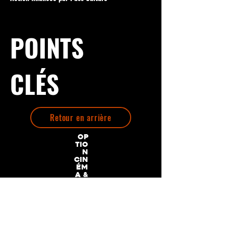
POINTS
CLÉS
Retour en arrière
Op
tio
n
Cin
ém
a &
Au
dio
-
Vis
ue
l